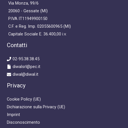
Via Monza, 99/6
20060 - Gessate (MI)
P.IVA IT11949900150
C.F. e Reg. Imp. 02055600965 (MI)
Capitale Sociale E. 36.400,00 i.v.
Contatti
02-95.38.38.45
diwalsrl@pec.it
diwal@diwal.it
Privacy
Cookie Policy (UE)
Dichiarazione sulla Privacy (UE)
Imprint
Disconoscimento