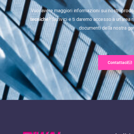
Vuoi avere maggiori informazioni sui nostri prodo
tecniche
? Scrivici e ti daremo accesso a un’area ri
documenti della nostra ga
Contattaci