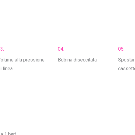
3.
04.
05.
olume alla pressione
Bobina diseccitata
Spostam
i linea
cassetto
a 1 bar).