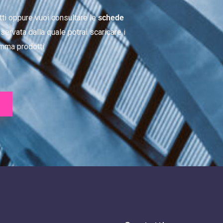
tti oppure vuoi consultare le
schede
servata dalla quale potrai scaricare i
mma prodotti