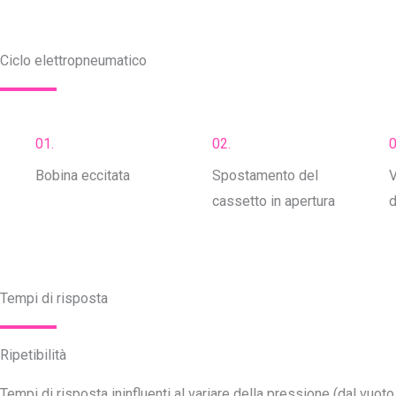
Ciclo elettropneumatico
01.
02.
0
Bobina eccitata
Spostamento del
V
cassetto in apertura
d
Tempi di risposta
Ripetibilità
Tempi di risposta ininfluenti al variare della pressione (dal vuoto 